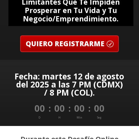
Limitantes Que Te Impiden
Prosperar en Tu Vida y Tu
Negocio/Emprendimiento.
QUIERO REGISTRARME
Fecha: martes 12 de agosto
del 2025 a las 7 PM (CDMX)
/ 8 PM (COL).
00
:
00
:
00
:
00
D
H
Min
Seg
Durante este Desafío Online