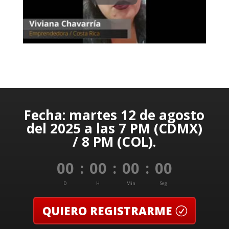
Fecha: martes 12 de agosto
del 2025 a las 7 PM (CDMX)
/ 8 PM (COL).
00
:
00
:
00
:
00
D
H
Min
Seg
QUIERO REGISTRARME