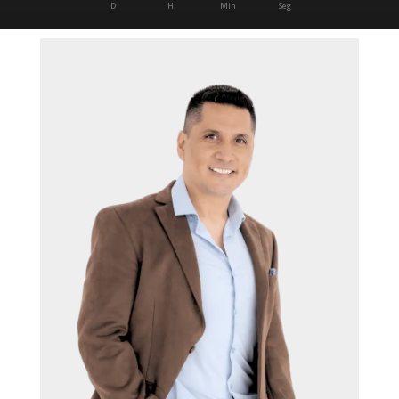
D
H
Min
Seg