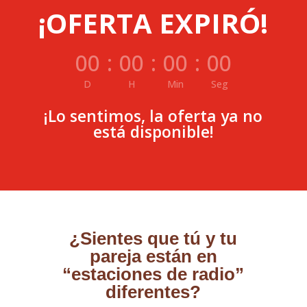
¡OFERTA EXPIRÓ!
00
:
00
:
00
:
00
D
H
Min
Seg
¡Lo sentimos, la oferta ya no
está disponible!
¿Sientes que tú y tu
pareja están en
“estaciones de radio”
diferentes?