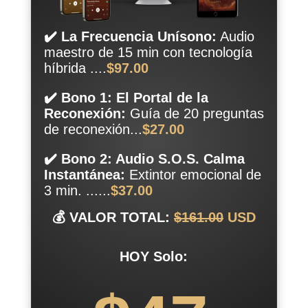
✔️ La Frecuencia Unísono:
Audio
maestro de 15 min con tecnología
híbrida ....
$97.00
✔️ Bono 1: El Portal de la
Reconexión:
Guía de 20 preguntas
de reconexión...
$27.00
✔️ Bono 2: Audio S.O.S. Calma
Instantánea:
Extintor emocional de
3 min. ......
$37.00
💰 VALOR TOTAL:
$161.00
USD
HOY Solo: