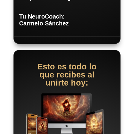
Tu NeuroCoach:
Carmelo Sánchez
Esto es todo lo
que recibes al
unirte hoy: