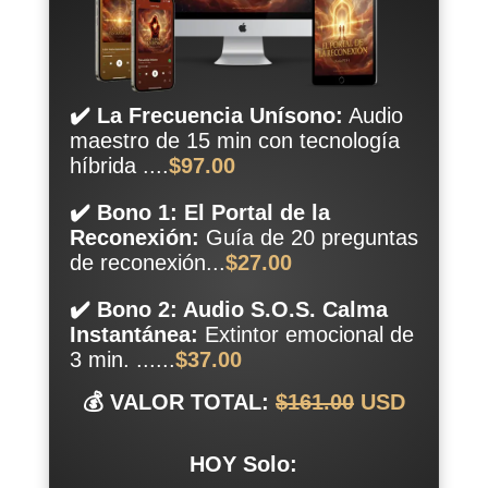
✔️ La Frecuencia Unísono:
Audio
maestro de 15 min con tecnología
híbrida ....
$97.00
✔️ Bono 1: El Portal de la
Reconexión:
Guía de 20 preguntas
de reconexión...
$27.00
✔️ Bono 2: Audio S.O.S. Calma
Instantánea:
Extintor emocional de
3 min. ......
$37.00
💰 VALOR TOTAL:
$161.00
USD
HOY Solo: