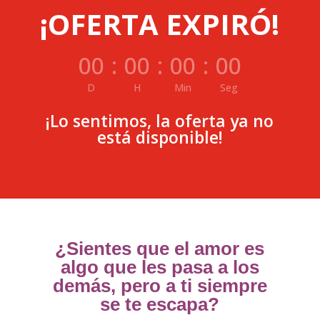
¡OFERTA EXPIRÓ!
00
:
00
:
00
:
00
D
H
Min
Seg
¡Lo sentimos, la oferta ya no
está disponible!
¿Sientes que el amor es
algo que les pasa a los
demás, pero a ti siempre
se te escapa?